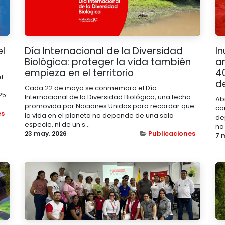
el
Día Internacional de la Diversidad
I
Biológica: proteger la vida también
an
empieza en el territorio
4
l
d
Cada 22 de mayo se conmemora el Día
25
Internacional de la Diversidad Biológica, una fecha
Ab
.
promovida por Naciones Unidas para recordar que
co
es
la vida en el planeta no depende de una sola
de
especie, ni de un s...
no 
23 may. 2026
Publicaciones
7 