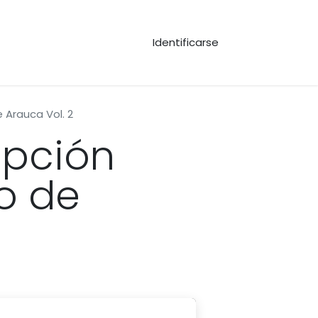
Identificarse
 Arauca Vol. 2
epción
o de